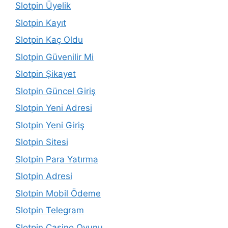
Slotpin Üyelik
Slotpin Kayıt
Slotpin Kaç Oldu
Slotpin Güvenilir Mi
Slotpin Şikayet
Slotpin Güncel Giriş
Slotpin Yeni Adresi
Slotpin Yeni Giriş
Slotpin Sitesi
Slotpin Para Yatırma
Slotpin Adresi
Slotpin Mobil Ödeme
Slotpin Telegram
Slotpin Casino Oyunu