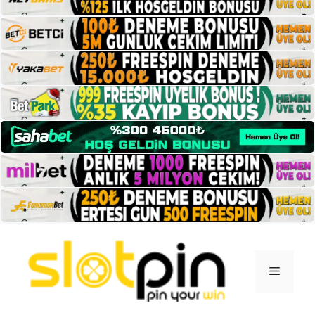
İçeriğe
atla
Menü