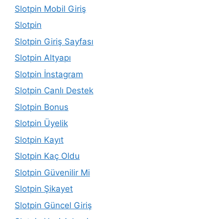
Slotpin Mobil Giriş
Slotpin
Slotpin Giriş Sayfası
Slotpin Altyapı
Slotpin İnstagram
Slotpin Canlı Destek
Slotpin Bonus
Slotpin Üyelik
Slotpin Kayıt
Slotpin Kaç Oldu
Slotpin Güvenilir Mi
Slotpin Şikayet
Slotpin Güncel Giriş