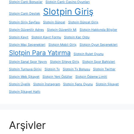
Slotpin Canlı Bonuslar
Slotpin Canlı Casino Oyunları
Slotpin Giriş
Slotpin Canlı Destek
Slotpin Giriş Sayfası
Slotpin Güncel
Slotpin Güncel Giriş
Slotpin Güvenilir Adres
Slotpin Güvenilir Mi
Slotpin Hakkında Bilgiler
Slotpin Kayıt
Slotpin Kayıt Formu
Slotpin Kaç Oldu
Slotpin Maç Seçenekleri
Slotpin Mobil Giriş
Slotpin Oyun Seçenekleri
Slotpin Para Yatırma
Slotpin Rulet Oyunu
Slotpin Sanal Spor Yayını
Slotpin Siteye Giriş
Slotpin Spor Bahisleri
Slotpin Turnuva Girişi
Slotpin Tv
Slotpin Tv Bonusu
Slotpin Twitter
Slotpin Web Şikayet
Slotpin Yeni Ödüller
Slotpin Ödeme Limiti
Slotpin Üyelik
Slotpin İnstagram
Slotpin Şans Oyunu
Slotpin Şikayet
Slotpin Şikayet Hattı
Arşivler