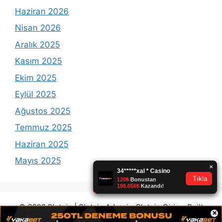
Haziran 2026
Nisan 2026
Aralık 2025
Kasım 2025
Ekim 2025
Eylül 2025
Ağustos 2025
Temmuz 2025
Haziran 2025
Mayıs 2025
© 2026 Slotpin | Slotpin Adresi - Slotpin Giriş
• Built
×
with
GeneratePress