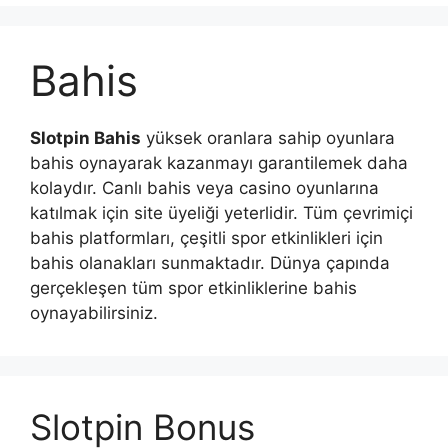
Bahis
Slotpin Bahis
yüksek oranlara sahip oyunlara
bahis oynayarak kazanmayı garantilemek daha
kolaydır. Canlı bahis veya casino oyunlarına
katılmak için site üyeliği yeterlidir. Tüm çevrimiçi
bahis platformları, çeşitli spor etkinlikleri için
bahis olanakları sunmaktadır. Dünya çapında
gerçekleşen tüm spor etkinliklerine bahis
oynayabilirsiniz.
Slotpin Bonus