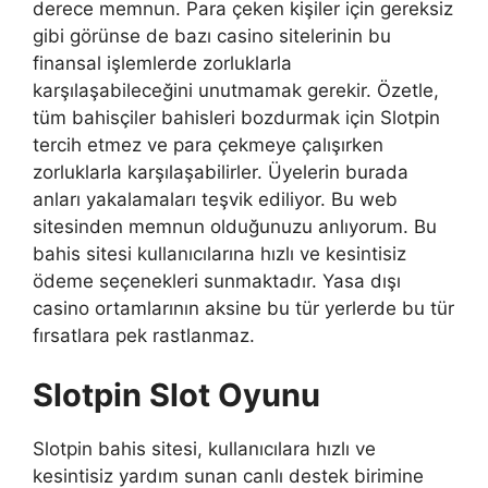
derece memnun. Para çeken kişiler için gereksiz
gibi görünse de bazı casino sitelerinin bu
finansal işlemlerde zorluklarla
karşılaşabileceğini unutmamak gerekir. Özetle,
tüm bahisçiler bahisleri bozdurmak için Slotpin
tercih etmez ve para çekmeye çalışırken
zorluklarla karşılaşabilirler. Üyelerin burada
anları yakalamaları teşvik ediliyor. Bu web
sitesinden memnun olduğunuzu anlıyorum. Bu
bahis sitesi kullanıcılarına hızlı ve kesintisiz
ödeme seçenekleri sunmaktadır. Yasa dışı
casino ortamlarının aksine bu tür yerlerde bu tür
fırsatlara pek rastlanmaz.
Slotpin Slot Oyunu
Slotpin bahis sitesi, kullanıcılara hızlı ve
kesintisiz yardım sunan canlı destek birimine