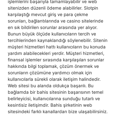
işlemlerini başarıyla tamamlayabilir ve web
sitenizden düzenli ödeme alabilirler. Slotpin
karşılaştığı mevcut giriş ve para çekme
sorunları, bağlantılarında ve casino sitelerinde
en sık bildirilen sorunlar arasında yer alıyor.
Bunun büyük ölçüde kullanıcıların tercih ve
tercihlerinden kaynaklandığı söylenebilir. Sitenin
müşteri hizmetleri hattı kullanıcıların bu konuda
yardım alabilecekleri yerdir. Müşteri hizmetleri,
finansal işlemler sırasında karşılaşılan sorunlar
hakkında bilgi toplamak, çözüm önermek ve
sorunların çözümüne yardımcı olmak için
kullanıcılarla sürekli olarak iletişim halindedir.
Web sitesi bu alanda oldukça başarılı. Bu
bağlamda bir bahis sitesinin başarısının temel
belirleyicisi, kullanıcılarına sunduğu tutarlı ve
kesintisiz iletişimdir. Bahis şirketinin web
sitesindeki farklı kanallardan bize ulaşabilirsiniz.