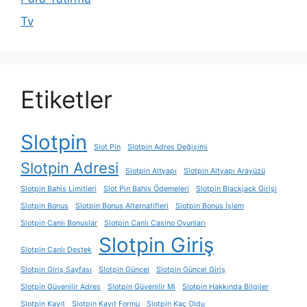
Tv
Etiketler
Slotpin
Slot Pin
Slotpin Adres Değişimi
Slotpin Adresi
Slotpin Altyapı
Slotpin Altyapı Arayüzü
Slotpin Bahis Limitleri
Slot Pin Bahis Ödemeleri
Slotpin Blackjack Girişi
Slotpin Bonus
Slotpin Bonus Alternatifleri
Slotpin Bonus İşlem
Slotpin Canlı Bonuslar
Slotpin Canlı Casino Oyunları
Slotpin Giriş
Slotpin Canlı Destek
Slotpin Giriş Sayfası
Slotpin Güncel
Slotpin Güncel Giriş
Slotpin Güvenilir Adres
Slotpin Güvenilir Mi
Slotpin Hakkında Bilgiler
Slotpin Kayıt
Slotpin Kayıt Formu
Slotpin Kaç Oldu