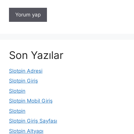
Son Yazılar
Slotpin Adresi
Slotpin Giriş
Slotpin
Slotpin Mobil Giriş
Slotpin
Slotpin Giriş Sayfası
Slotpin Altyapı