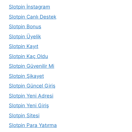
Slotpin İnstagram
Slotpin Canlı Destek
Slotpin Bonus
Slotpin Üyelik
Slotpin Kayıt
Slotpin Kaç Oldu
Slotpin Güvenilir Mi
Slotpin Şikayet
Slotpin Güncel Giriş
Slotpin Yeni Adresi
Slotpin Yeni Giriş
Slotpin Sitesi
Slotpin Para Yatırma