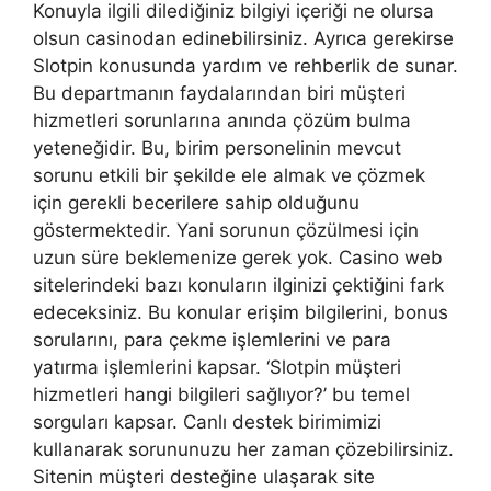
Konuyla ilgili dilediğiniz bilgiyi içeriği ne olursa
olsun casinodan edinebilirsiniz. Ayrıca gerekirse
Slotpin konusunda yardım ve rehberlik de sunar.
Bu departmanın faydalarından biri müşteri
hizmetleri sorunlarına anında çözüm bulma
yeteneğidir. Bu, birim personelinin mevcut
sorunu etkili bir şekilde ele almak ve çözmek
için gerekli becerilere sahip olduğunu
göstermektedir. Yani sorunun çözülmesi için
uzun süre beklemenize gerek yok. Casino web
sitelerindeki bazı konuların ilginizi çektiğini fark
edeceksiniz. Bu konular erişim bilgilerini, bonus
sorularını, para çekme işlemlerini ve para
yatırma işlemlerini kapsar. ‘Slotpin müşteri
hizmetleri hangi bilgileri sağlıyor?’ bu temel
sorguları kapsar. Canlı destek birimimizi
kullanarak sorununuzu her zaman çözebilirsiniz.
Sitenin müşteri desteğine ulaşarak site