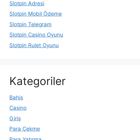
Slotpin Adresi
Slotpin Mobil Ödeme
Slotpin Telegram
Slotpin Casino Oyunu
Slotpin Rulet Oyunu
Kategoriler
Bahis
Casino
Giriş
Para Çekme
Para Yatırma