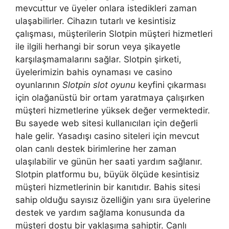
mevcuttur ve üyeler onlara istedikleri zaman
ulaşabilirler. Cihazın tutarlı ve kesintisiz
çalışması, müşterilerin Slotpin müşteri hizmetleri
ile ilgili herhangi bir sorun veya şikayetle
karşılaşmamalarını sağlar. Slotpin şirketi,
üyelerimizin bahis oynaması ve casino
oyunlarının
Slotpin slot oyunu
keyfini çıkarması
için olağanüstü bir ortam yaratmaya çalışırken
müşteri hizmetlerine yüksek değer vermektedir.
Bu sayede web sitesi kullanıcıları için değerli
hale gelir. Yasadışı casino siteleri için mevcut
olan canlı destek birimlerine her zaman
ulaşılabilir ve günün her saati yardım sağlanır.
Slotpin platformu bu, büyük ölçüde kesintisiz
müşteri hizmetlerinin bir kanıtıdır. Bahis sitesi
sahip olduğu sayısız özelliğin yanı sıra üyelerine
destek ve yardım sağlama konusunda da
müşteri dostu bir yaklaşıma sahiptir. Canlı